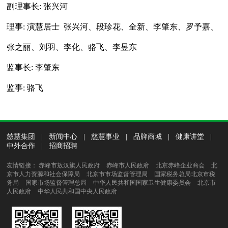
副理事长
: 张兴河
理事
: 演慧居士 张兴河、段珍花、全新、李肇东、罗予嘉、
张之丽、刘羽、李化、骆飞、李昱东
监事长
: 李肇东
监事
: 骆飞
慈慧集团
|
新闻中心
|
慈慧事业
|
品牌商城
|
健康讲堂
|
中外合作
|
招商招聘
友情链接：
赤峰市敖汉旗人民政府
赤峰市人民政府
北京赤峰企业商会
北
京市人力资源和社会保障局
北京市市场监督管理局
国家税务总局北京市税
务局
国家市场监督管理总局
中华人民共和国国家卫生健康委员会
北京市
人民政府
中华人民共和国中央人民政府